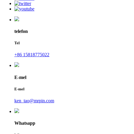
telefon
Tel
+86 15818775022
E-mel
E-mel
ken_tao@mrpin.com
Whatsapp