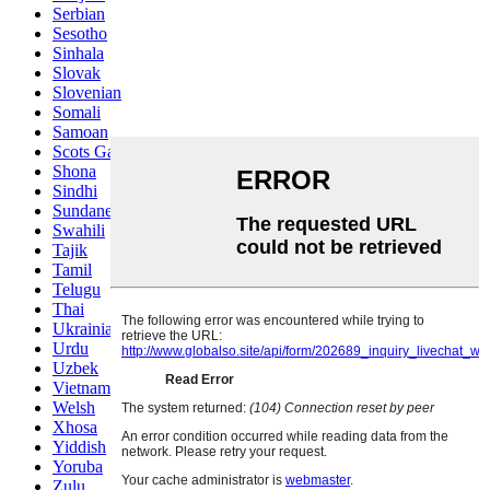
Serbian
Sesotho
Sinhala
Slovak
Slovenian
Somali
Samoan
Scots Gaelic
Shona
Sindhi
Sundanese
Swahili
Tajik
Tamil
Telugu
Thai
Ukrainian
Urdu
Uzbek
Vietnamese
Welsh
Xhosa
Yiddish
Yoruba
Zulu