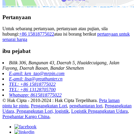
Pertanyaan
Untuk sebarang pertanyaan, pertanyaan atau pujian, sila
hubungi:
+86 15818775022
atau isi borang berikut
pertanyaan untuk
senarai harga
ibu pejabat
Bilik 306, Bangunan 43, Daerah 5, Huaidecuigang, Jalan
Fuyong, Daerah Baoan, Bandar Shenzhen
E-amil: ken_tao@mrpin.com
E-amil: lisa@greathunter.cn
TEL: +86 15818775022
TEL: +86 13128705700
Whatsapp: 8615818775022
© Hak Cipta - 2010-2024 : Hak Cipta Terpelihara.
Peta laman
pintu ke pintu
,
Pengangkutan Lori
,
penghantaran lori
,
Pengangkutan
Udara, Pengangkutan Lori, logistik
,
Logistik Pengangkutan Udara
,
Penghantar Kargo China
,